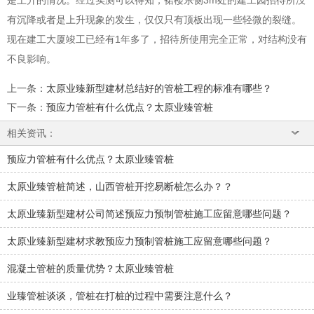
是上升的情况。经过实测可以得知，裙楼东侧3m处的建工园招待所没
有沉降或者是上升现象的发生，仅仅只有顶板出现一些轻微的裂缝。
现在建工大厦竣工已经有1年多了，招待所使用完全正常，对结构没有
不良影响。
上一条
：
太原业臻新型建材总结好的管桩工程的标准有哪些？
下一条
：
预应力管桩有什么优点？太原业臻管桩
相关资讯：
预应力管桩有什么优点？太原业臻管桩
太原业臻管桩简述，山西管桩开挖易断桩怎么办？？
太原业臻新型建材公司简述预应力预制管桩施工应留意哪些问题？
太原业臻新型建材求教预应力预制管桩施工应留意哪些问题？
混凝土管桩的质量优势？太原业臻管桩
业臻管桩谈谈，管桩在打桩的过程中需要注意什么？