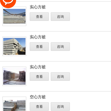
实心方桩
查看
咨询
实心方桩
查看
咨询
实心方桩
查看
咨询
空心方桩
查看
咨询