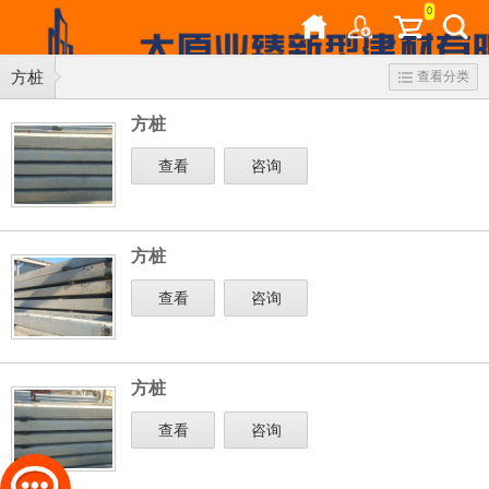
0
方桩
查看分类
方桩
查看
咨询
方桩
查看
咨询
方桩
查看
咨询