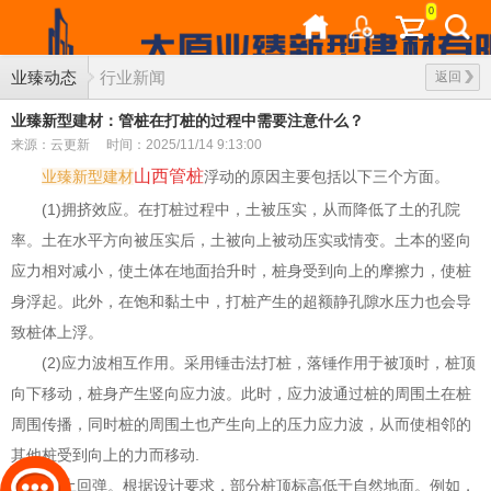
0
业臻动态
行业新闻
返回
业臻新型建材：管桩在打桩的过程中需要注意什么？
来源：云更新
时间：2025/11/14 9:13:00
山西管桩
业臻新型建材
浮动的原因主要包括以下三个方面。
(1)拥挤效应。在打桩过程中，土被压实，从而降低了土的孔院
率。土在水平方向被压实后，土被向上被动压实或情变。土本的竖向
应力相对减小，使土体在地面抬升时，桩身受到向上的摩擦力，使桩
身浮起。此外，在饱和黏土中，打桩产生的超额静孔隙水压力也会导
致桩体上浮。
(2)应力波相互作用。采用锤击法打桩，落锤作用于被顶时，桩顶
向下移动，桩身产生竖向应力波。此时，应力波通过桩的周围土在桩
周围传播，同时桩的周围土也产生向上的压力应力波，从而使相邻的
其他桩受到向上的力而移动.
(3)土回弹。根据设计要求，部分桩顶标高低于自然地面。例如，