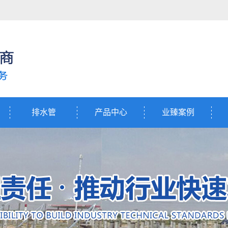
排水管
产品中心
业臻案例