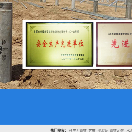
热门搜索：
预应力管桩
方桩
排水管
管桩定做
水