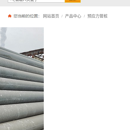
网站首页
产品中心
预应力管桩
/
/