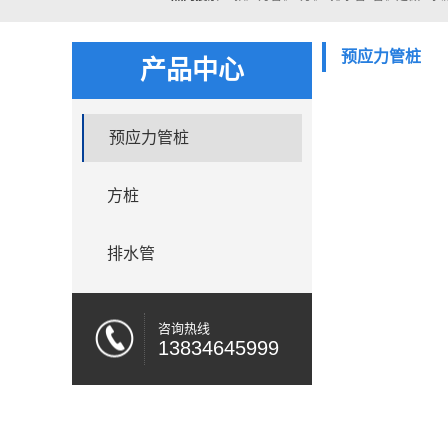
预应力管桩
产品中心
预应力管桩
方桩
排水管
咨询热线
13834645999