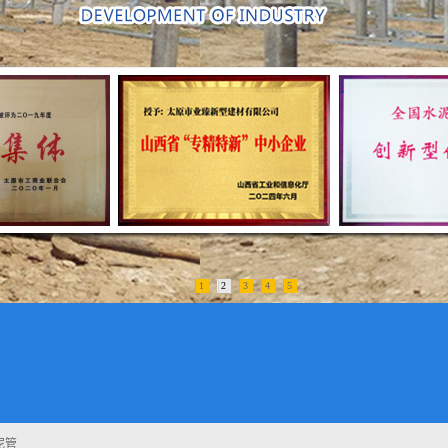
1
2
3
4
5
泥管