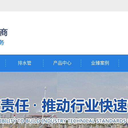
排水管
产品中心
业臻案例