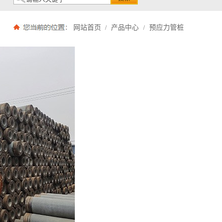
网站首页
产品中心
预应力管桩
/
/