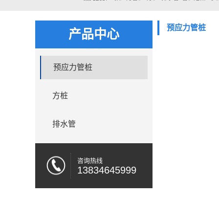
预应力管桩
产品中心
预应力管桩
方桩
排水管
咨询热线
13834645999